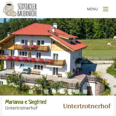
1
2
3
4
5
6
7
8
Marianna e Siegfried
Untertrotnerhof