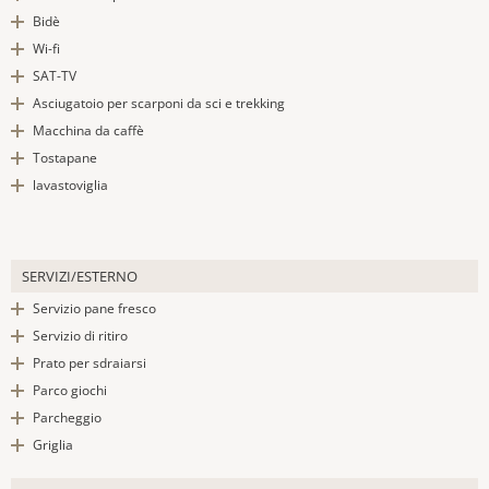
Bidè
Wi-fi
SAT-TV
Asciugatoio per scarponi da sci e trekking
Macchina da caffè
Tostapane
lavastoviglia
SERVIZI/ESTERNO
Servizio pane fresco
Servizio di ritiro
Prato per sdraiarsi
Parco giochi
Parcheggio
Griglia