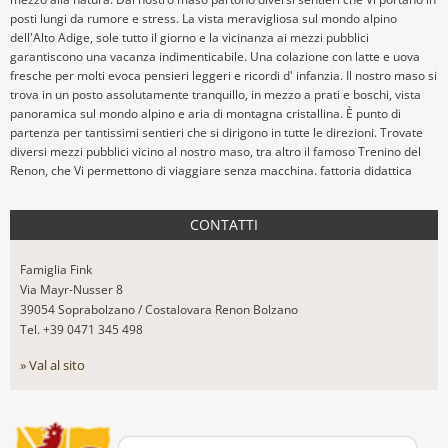
posti lungi da rumore e stress. La vista meravigliosa sul mondo alpino
dell'Alto Adige, sole tutto il giorno e la vicinanza ai mezzi pubblici
garantiscono una vacanza indimenticabile. Una colazione con latte e uova
fresche per molti evoca pensieri leggeri e ricordi d' infanzia. Il nostro maso si
trova in un posto assolutamente tranquillo, in mezzo a prati e boschi, vista
panoramica sul mondo alpino e aria di montagna cristallina. È punto di
partenza per tantissimi sentieri che si dirigono in tutte le direzioni. Trovate
diversi mezzi pubblici vicino al nostro maso, tra altro il famoso Trenino del
Renon, che Vi permettono di viaggiare senza macchina. fattoria didattica
CONTATTI
Famiglia Fink
Via Mayr-Nusser 8
39054 Soprabolzano / Costalovara Renon Bolzano
Tel. +39 0471 345 498
» Val al sito