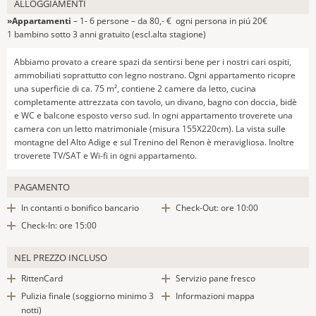
ALLOGGIAMENTI
»Appartamenti
– 1- 6 persone – da 80,- € ogni persona in piú 20€
1 bambino sotto 3 anni gratuito (escl.alta stagione)
Abbiamo provato a creare spazi da sentirsi bene per i nostri cari ospiti,
ammobiliati soprattutto con legno nostrano. Ogni appartamento ricopre
una superficie di ca. 75 m², contiene 2 camere da letto, cucina
completamente attrezzata con tavolo, un divano, bagno con doccia, bidè
e WC e balcone esposto verso sud. In ogni appartamento troverete una
camera con un letto matrimoniale (misura 155X220cm). La vista sulle
montagne del Alto Adige e sul Trenino del Renon è meravigliosa. Inoltre
troverete TV/SAT e Wi-fi in ogni appartamento.
PAGAMENTO
In contanti o bonifico bancario
Check-Out: ore 10:00
Check-In: ore 15:00
NEL PREZZO INCLUSO
RittenCard
Servizio pane fresco
Pulizia finale (soggiorno minimo 3
Informazioni mappa
notti)