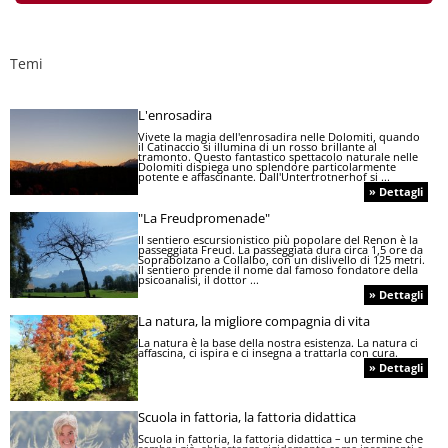
Temi
L'enrosadira
Vivete la magia dell'enrosadira nelle Dolomiti, quando
il Catinaccio si illumina di un rosso brillante al
tramonto. Questo fantastico spettacolo naturale nelle
Dolomiti dispiega uno splendore particolarmente
potente e affascinante. Dall'Untertrotnerhof si ...
» Dettagli
"La Freudpromenade"
Il sentiero escursionistico più popolare del Renon è la
passeggiata Freud. La passeggiata dura circa 1,5 ore da
Soprabolzano a Collalbo, con un dislivello di 125 metri.
Il sentiero prende il nome dal famoso fondatore della
psicoanalisi, il dottor ...
» Dettagli
La natura, la migliore compagnia di vita
La natura è la base della nostra esistenza. La natura ci
affascina, ci ispira e ci insegna a trattarla con cura.
» Dettagli
Scuola in fattoria, la fattoria didattica
Scuola in fattoria, la fattoria didattica – un termine che