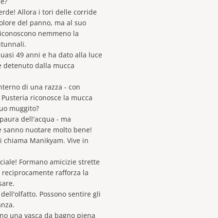
ne?
de! Allora i tori delle corride
olore del panno, ma al suo
riconoscono nemmeno la
utunnali.
uasi 49 anni e ha dato alla luce
 è detenuto dalla mucca
interno di una razza - con
al Pusteria riconosce la mucca
suo muggito?
 paura dell'acqua - ma
he sanno nuotare molto bene!
si chiama Manikyam. Vive in
ciale! Formano amicizie strette
i reciprocamente rafforza la
sare.
ll'olfatto. Possono sentire gli
anza.
vono una vasca da bagno piena