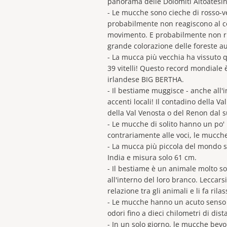
panorama delle Dolomiti Altoatesi
- Le mucche sono cieche di rosso-ver
probabilmente non reagiscono al c
movimento. E probabilmente non 
grande colorazione delle foreste a
- La mucca più vecchia ha vissuto q
39 vitelli! Questo record mondiale
irlandese BIG BERTHA.
- Il bestiame muggisce - anche all'
accenti locali! Il contadino della V
della Val Venosta o del Renon dal 
- Le mucche di solito hanno un po'
contrariamente alle voci, le mucc
- La mucca più piccola del mondo 
India e misura solo 61 cm.
- Il bestiame è un animale molto so
all'interno del loro branco. Leccars
relazione tra gli animali e li fa rilas
- Le mucche hanno un acuto senso de
odori fino a dieci chilometri di dist
- In un solo giorno, le mucche be