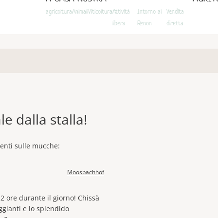
agricoltura
Animali
Viticoltura
Attività
Intorno al
Vendita
libera
Renon
diretta
e dalla stalla!
rtenti sulle mucche:
Moosbachhof
2 ore durante il giorno! Chissà
ggianti e lo splendido