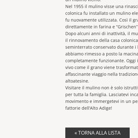
Nel 1955 il mulino visse una rinasc
colonica fu installato un mulino ele
fu nuovamente utilizzata. Così il g
direttamente in farina e “Grischen”
Dopo alcuni anni di inattività, il m
il rinnovamento della casa colonica
seminterrato conservato durante i 
abbiamo rimesso a posto la macina
completamente funzionante. Oggi i 
vivo come il grano viene trasformat
affascinante viaggio nella tradizione
altoatesine.
Visitare il mulino non è solo istrut
per tutta la famiglia. Lasciatevi in
movimento e immergetevi in un pezz
fattorie dell’Alto Adige!
« TORNA ALLA LISTA