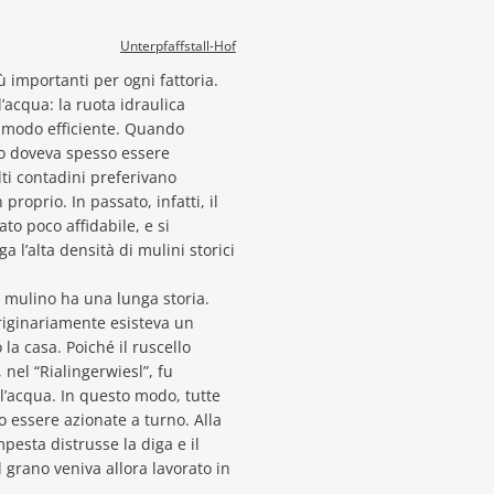
Unterpfaffstall-Hof
ù importanti per ogni fattoria.
’acqua: la ruota idraulica
n modo efficiente. Quando
no doveva spesso essere
ti contadini preferivano
proprio. In passato, infatti, il
o poco affidabile, e si
a l’alta densità di mulini storici
il mulino ha una lunga storia.
riginariamente esisteva un
la casa. Poiché il ruscello
 nel “Rialingerwiesl”, fu
l’acqua. In questo modo, tutte
o essere azionate a turno. Alla
mpesta distrusse la diga e il
l grano veniva allora lavorato in