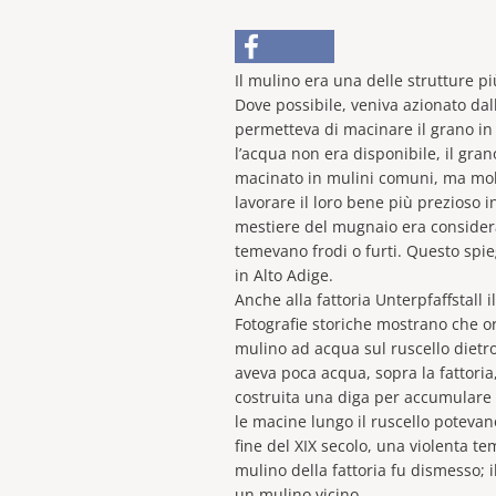
Il mulino era una delle strutture pi
Dove possibile, veniva azionato dall
permetteva di macinare il grano i
l’acqua non era disponibile, il gra
macinato in mulini comuni, ma mol
lavorare il loro bene più prezioso in 
mestiere del mugnaio era considerat
temevano frodi o furti. Questo spieg
in Alto Adige.
Anche alla fattoria Unterpfaffstall 
Fotografie storiche mostrano che o
mulino ad acqua sul ruscello dietro 
aveva poca acqua, sopra la fattoria,
costruita una diga per accumulare 
le macine lungo il ruscello potevan
fine del XIX secolo, una violenta te
mulino della fattoria fu dismesso; i
un mulino vicino.