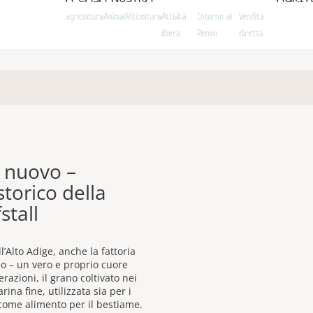
agricoltura
Animali
Viticoltura
Attività
Intorno al
Vendita
libera
Renon
diretta
i nuovo –
storico della
stall
l’Alto Adige, anche la fattoria
no – un vero e proprio cuore
razioni, il grano coltivato nei
ina fine, utilizzata sia per i
a come alimento per il bestiame.