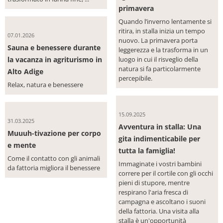
primavera
Quando l’inverno lentamente si
ritira, in stalla inizia un tempo
07.01.2026
nuovo. La primavera porta
Sauna e benessere durante
leggerezza e la trasforma in un
la vacanza in agriturismo in
luogo in cui il risveglio della
natura si fa particolarmente
Alto Adige
percepibile.
Relax, natura e benessere
15.09.2025
31.03.2025
Avventura in stalla: Una
Muuuh-tivazione per corpo
gita indimenticabile per
e mente
tutta la famiglia!
Come il contatto con gli animali
Immaginate i vostri bambini
da fattoria migliora il benessere
correre per il cortile con gli occhi
pieni di stupore, mentre
respirano l'aria fresca di
campagna e ascoltano i suoni
della fattoria. Una visita alla
stalla è un'opportunità