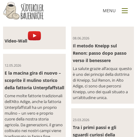
NEL REGNO DI HEIDI
HIGHLIGHT SUL RENON
Ferie in fattoria - famiglie che condividono la Vostra passione
08.06.2026
Video-Wall
Il metodo Kneipp sul
Renon: passo dopo passo
verso il benessere
12.05.2026
La salute grazie all’acqua: questo
E la macina gira di nuovo –
è uno dei principi della dottrina
scoprite il mulino storico
di Kneipp. Sul Renon, in Alto
Adige, ci sono due percorsi
della fattoria Unterpfaffstall
Kneipp, uno dei quali situato a
Come molte fattorie tradizionali
un’altitudine unica.
dell’Alto Adige, anche la fattoria
Unterpfaffstall ha un proprio
mulino – un vero e proprio
cuore della nostra storia
23.03.2026
agricola. Da generazioni, il grano
Tra i primi passi e gli
coltivato nei nostri campi viene
sguardi curiosi della
trasformato in farina fine, ...