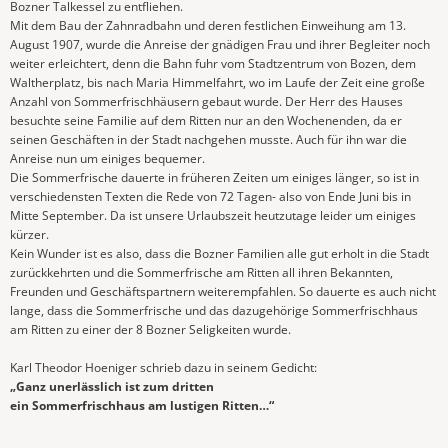
Bozner Talkessel zu entfliehen.
Mit dem Bau der Zahnradbahn und deren festlichen Einweihung am 13.
August 1907, wurde die Anreise der gnädigen Frau und ihrer Begleiter noch
weiter erleichtert, denn die Bahn fuhr vom Stadtzentrum von Bozen, dem
Waltherplatz, bis nach Maria Himmelfahrt, wo im Laufe der Zeit eine große
Anzahl von Sommerfrischhäusern gebaut wurde. Der Herr des Hauses
besuchte seine Familie auf dem Ritten nur an den Wochenenden, da er
seinen Geschäften in der Stadt nachgehen musste. Auch für ihn war die
Anreise nun um einiges bequemer.
Die Sommerfrische dauerte in früheren Zeiten um einiges länger, so ist in
verschiedensten Texten die Rede von 72 Tagen- also von Ende Juni bis in
Mitte September. Da ist unsere Urlaubszeit heutzutage leider um einiges
kürzer.
Kein Wunder ist es also, dass die Bozner Familien alle gut erholt in die Stadt
zurückkehrten und die Sommerfrische am Ritten all ihren Bekannten,
Freunden und Geschäftspartnern weiterempfahlen. So dauerte es auch nicht
lange, dass die Sommerfrische und das dazugehörige Sommerfrischhaus
am Ritten zu einer der 8 Bozner Seligkeiten wurde.
Karl Theodor Hoeniger schrieb dazu in seinem Gedicht:
„Ganz unerlässlich ist zum dritten
ein Sommerfrischhaus am lustigen Ritten…“