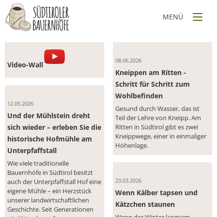
WO HEIDI UND PETER
HIGHLIGHTS AM RITTEN
FERIEN MACHEN
Urlaub am Bauernhof - Gastgeber die Ihre Leidenschaft
teilen
08.06.2026
Video-Wall
Kneippen am Ritten -
Schritt für Schritt zum
Wohlbefinden
12.05.2026
Gesund durch Wasser, das ist
Und der Mühlstein dreht
Teil der Lehre von Kneipp. Am
sich wieder – erleben Sie die
Ritten in Südtirol gibt es zwei
Kneippwege, einer in einmaliger
historische Hofmühle am
Höhenlage.
Unterpfaffstall
Wie viele traditionelle
Bauernhöfe in Südtirol besitzt
auch der Unterpfaffstall Hof eine
23.03.2026
eigene Mühle – ein Herzstück
Wenn Kälber tapsen und
unserer landwirtschaftlichen
Kätzchen staunen
Geschichte. Seit Generationen