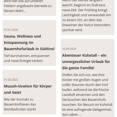
Wenn der Winter langsam
wird hier das auf unseren
weicht, beginnt im Stall eine
Feldern angebaute Getreide zu
neue Zeit. Der Frühling bringt
feinem Mehl ...
Leichtigkeit und verwandelt ihn
zu einem Ort, an dem das
Erwachen der Natur besonders
spürbar wird.
07.01.2026
Sauna, Wellness und
Entspannung im
Bauernhofurlaub in Südtirol
15.09.2025
Abenteuer Kuhstall – ein
Tief durchatmen, entspannen
und neue Energie tanken
unvergesslicher Urlaub für
die ganze Familie!
Stellen Sie sich vor, wie Ihre
Kinder mit großen Augen und
31.03.2025
voller Staunen durch den Hof
Muuuh-tivation für Körper
laufen, während sie die frische
und Geist
Landluft einatmen und den
Wie der Kontakt zu
Geräuschen des Bauernhofs
Bauernhoftieren das
lauschen. Ein Besuch im Kuhstall
Wohlbefinden stärkt
ist eine aufregende Gelegenheit,
das Leben ...