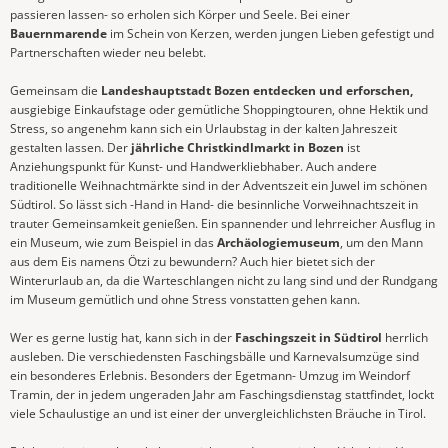
passieren lassen- so erholen sich Körper und Seele. Bei einer
Bauernmarende
im Schein von Kerzen, werden jungen Lieben gefestigt und
Partnerschaften wieder neu belebt.
Gemeinsam die
Landeshauptstadt Bozen entdecken und erforschen,
ausgiebige Einkaufstage oder gemütliche Shoppingtouren, ohne Hektik und
Stress, so angenehm kann sich ein Urlaubstag in der kalten Jahreszeit
gestalten lassen. Der
jährliche Christkindlmarkt in Bozen
ist
Anziehungspunkt für Kunst- und Handwerkliebhaber. Auch andere
traditionelle Weihnachtmärkte sind in der Adventszeit ein Juwel im schönen
Südtirol. So lässt sich -Hand in Hand- die besinnliche Vorweihnachtszeit in
trauter Gemeinsamkeit genießen. Ein spannender und lehrreicher Ausflug in
ein Museum, wie zum Beispiel in das
Archäologiemuseum
, um den Mann
aus dem Eis namens Ötzi zu bewundern? Auch hier bietet sich der
Winterurlaub an, da die Warteschlangen nicht zu lang sind und der Rundgang
im Museum gemütlich und ohne Stress vonstatten gehen kann.
Wer es gerne lustig hat, kann sich in der
Faschingszeit in Südtirol
herrlich
ausleben. Die verschiedensten Faschingsbälle und Karnevalsumzüge sind
ein besonderes Erlebnis. Besonders der Egetmann- Umzug im Weindorf
Tramin, der in jedem ungeraden Jahr am Faschingsdienstag stattfindet, lockt
viele Schaulustige an und ist einer der unvergleichlichsten Bräuche in Tirol.