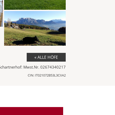
« ALLE HÖFE
Schartnerhof: Mwst.Nr. 02674340217
CIN: IT021072B53L3CIIA2