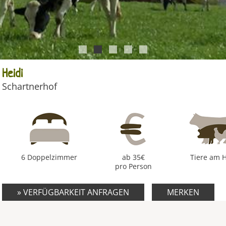
1
2
3
4
5
Heidi
Schartnerhof
6 Doppelzimmer
ab 35€
Tiere am 
pro Person
» VERFÜGBARKEIT ANFRAGEN
MERKEN