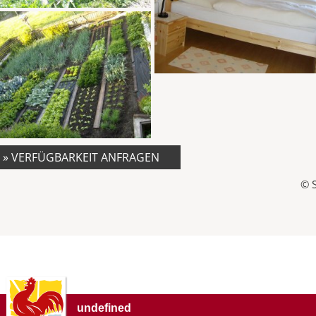
» VERFÜGBARKEIT ANFRAGEN
© 
undefined