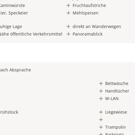
Kaminwürste
Fruchtaufstriche
Eier, Speckeier
Mehlspeisen
ruhige Lage
direkt an Wanderwegen
Nähe öffentliche Verkehrsmittel
Panoramablick
nach Absprache
Bettwäsche
Handtücher
W-LAN
Frühstück
Liegewiese
Trampolin
Parkplatz