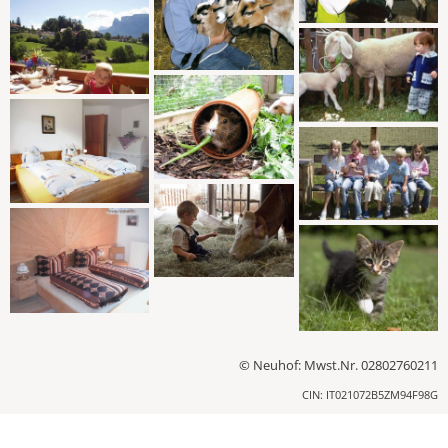
© Neuhof: Mwst.Nr. 02802760211
CIN: IT021072B5ZM94F98G