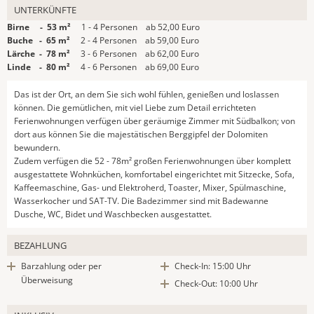
UNTERKÜNFTE
Birne - 53 m²
1 - 4 Personen ab 52,00 Euro
Buche - 65 m²
2 - 4 Personen ab 59,00 Euro
Lärche - 78 m²
3 - 6 Personen ab 62,00 Euro
Linde - 80 m²
4 - 6 Personen ab 69,00 Euro
Das ist der Ort, an dem Sie sich wohl fühlen, genießen und loslassen
können. Die gemütlichen, mit viel Liebe zum Detail errichteten
Ferienwohnungen verfügen über geräumige Zimmer mit Südbalkon; von
dort aus können Sie die majestätischen Berggipfel der Dolomiten
bewundern.
Zudem verfügen die 52 - 78m² großen Ferienwohnungen über komplett
ausgestattete Wohnküchen, komfortabel eingerichtet mit Sitzecke, Sofa,
Kaffeemaschine, Gas- und Elektroherd, Toaster, Mixer, Spülmaschine,
Wasserkocher und SAT-TV. Die Badezimmer sind mit Badewanne
Dusche, WC, Bidet und Waschbecken ausgestattet.
BEZAHLUNG
Barzahlung oder per
Check-In: 15:00 Uhr
Überweisung
Check-Out: 10:00 Uhr