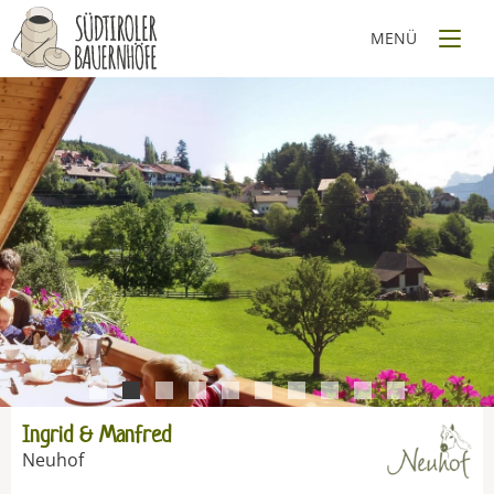
1
2
3
4
5
6
7
8
9
10
Ingrid & Manfred
Neuhof