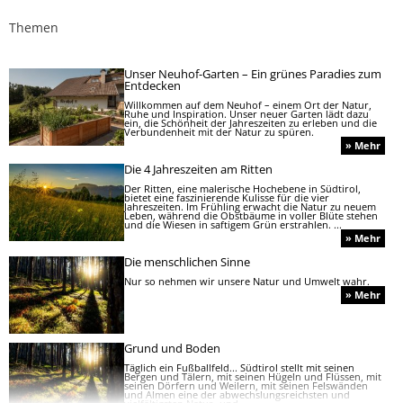
Themen
Unser Neuhof-Garten – Ein grünes Paradies zum
Entdecken
Willkommen auf dem Neuhof – einem Ort der Natur,
Ruhe und Inspiration. Unser neuer Garten lädt dazu
ein, die Schönheit der Jahreszeiten zu erleben und die
Verbundenheit mit der Natur zu spüren.
» Mehr
Die 4 Jahreszeiten am Ritten
Der Ritten, eine malerische Hochebene in Südtirol,
bietet eine faszinierende Kulisse für die vier
Jahreszeiten. Im Frühling erwacht die Natur zu neuem
Leben, während die Obstbäume in voller Blüte stehen
und die Wiesen in saftigem Grün erstrahlen. ...
» Mehr
Die menschlichen Sinne
Nur so nehmen wir unsere Natur und Umwelt wahr.
» Mehr
Grund und Boden
Täglich ein Fußballfeld... Südtirol stellt mit seinen
Bergen und Tälern, mit seinen Hügeln und Flüssen, mit
seinen Dörfern und Weilern, mit seinen Felswänden
und Almen eine der abwechslungsreichsten und