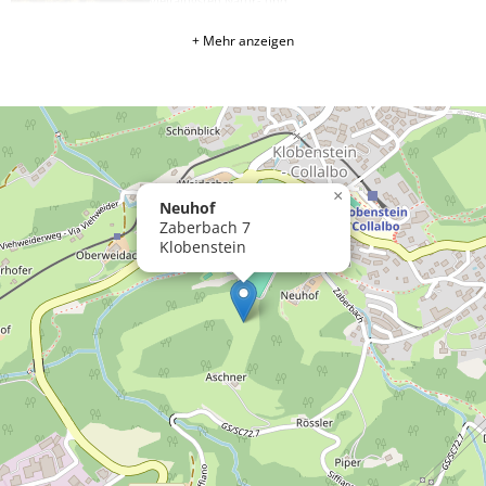
vielfältigsten Natur- und ...
» Mehr
+ Mehr anzeigen
Augenweide
Die natürlichste und artgerechteste Form der
Tierhaltung ist eindeutig die Weidehaltung, stammt
doch das Rind ursprünglich aus den offenen
Graslandschaften Eurasiens.
» Mehr
»
Milchwirtschaft
in
Südtirol
×
»
Neuhof
Tierwohl
Zaberbach 7
in
Südtirol
Klobenstein
»
Natur
Pur
-
Bio
Heumilch
»
Ernte
Dank
Feste