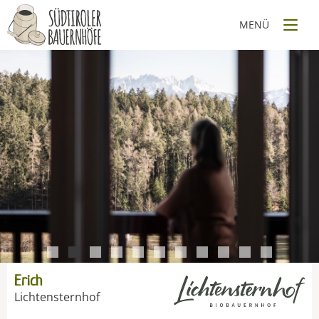
1
2
3
4
5
6
7
8
9
10
11
Erich
Lichtensternhof