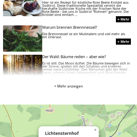
Hier ist ein Rezept für köstliche Rote Beete Knödel aus
Südtirol. Diese traditionelle Spezialität vereint die
herzhafte Südtiroler Küche mit der frischen Note der
Rote Beete - bei uns in Südtirol "Rohnen" genannt. Die
Knödel sind einfach ...
» Mehr
Warum brennen Brennnessel?
Die Brennnessel ist ein Multitalent und viel mehr als
ein Unkraut.
» Mehr
Der Wald: Bäume reden – aber wie?
Es ist still. Das Moos duftet. Die Bäume bewegen sich in
der Sonne, spielen mit den Schatten und kreieren
immer neue Lichtbilder. Den Menschen gibt der Wald
Raum, schenkt ihnen Gelassenheit und neue Energie.
Die Luft ist reich an Sauerstoff. Ein Baum ...
» Mehr
+ Mehr anzeigen
Abenteuer so weit das Auge reicht
Kinder kommen bei uns voll auf ihre Kosten! Kälbchen
füttern und Schweine kraulen, den Kätzchen
nachschleichen oder auf dem Spielplatz und im Garten
herumtoben… erleben sie Natur hautnah. Darüber
hinaus bietet der Ritten, der sich nicht umsonst ...
» Mehr
»
In
die
×
Pilze,
Lichtensternhof
fertig,