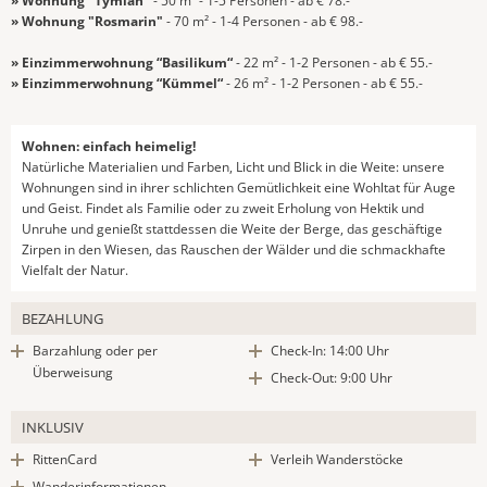
» Wohnung "Tymian"
- 50 m² - 1-5 Personen - ab € 78.-
» Wohnung "Rosmarin"
- 70 m² - 1-4 Personen - ab € 98.-
» Einzimmerwohnung “Basilikum“
- 22 m² - 1-2 Personen - ab € 55.-
» Einzimmerwohnung “Kümmel“
- 26 m² - 1-2 Personen - ab € 55.-
Wohnen: einfach heimelig!
Natürliche Materialien und Farben, Licht und Blick in die Weite: unsere
Wohnungen sind in ihrer schlichten Gemütlichkeit eine Wohltat für Auge
und Geist. Findet als Familie oder zu zweit Erholung von Hektik und
Unruhe und genießt stattdessen die Weite der Berge, das geschäftige
Zirpen in den Wiesen, das Rauschen der Wälder und die schmackhafte
Vielfalt der Natur.
BEZAHLUNG
Barzahlung oder per
Check-In: 14:00 Uhr
Überweisung
Check-Out: 9:00 Uhr
INKLUSIV
RittenCard
Verleih Wanderstöcke
Wanderinformationen